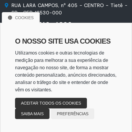
RUA LARA CAMPOS, nº 405 – CENTRO – Tietê -
SP – CEP. 18530-000
COOKIES
(15) 9 9740-4309
(15) 9 9740-4309
O NOSSO SITE USA COOKIES
santarossa@santarossa.com.br
Utilizamos cookies e outras tecnologias de
medição para melhorar a sua experiência de
navegação no nosso site, de forma a mostrar
WhatsApp
conteúdo personalizado, anúncios direcionados,
analisar o tráfego do site e entender de onde
vêm os visitantes.
WHATSAPP
ACEITAR TODOS OS COOKIES
SAIBA MAIS
PREFERÊNCIAS
Copyright
2026
Design e desenvolvimento
|
Escritório de Contabilidade Santarossa