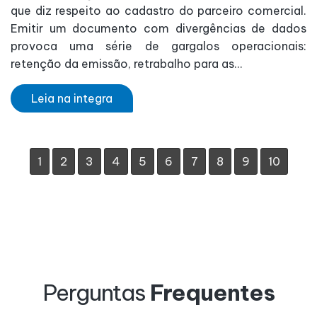
que diz respeito ao cadastro do parceiro comercial.
Emitir um documento com divergências de dados
provoca uma série de gargalos operacionais:
retenção da emissão, retrabalho para as...
Leia na integra
1
2
3
4
5
6
7
8
9
10
Perguntas
Frequentes